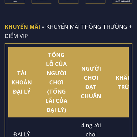
KHUYẾN MÃI
= KHUYẾN MÃI THÔNG THƯỜNG +
ĐIỂM VIP
TỔNG
LỖ CỦA
NGƯỜI
TÀI
NGƯỜI
CHƠI
KHẤU
KHOẢN
CHƠI
ĐẠT
TRỪ
ĐẠI LÝ
(TỔNG
CHUẨN
LÃI CỦA
ĐẠI LÝ)
4 người
ĐẠI LÝ
chơi